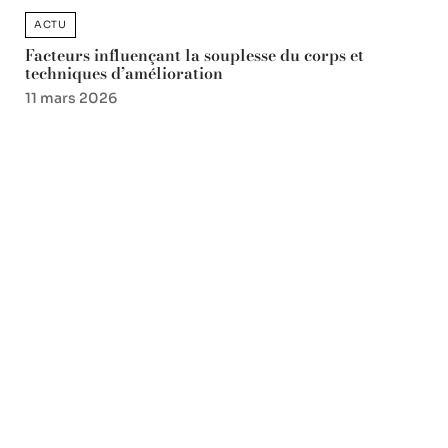
ACTU
Facteurs influençant la souplesse du corps et
techniques d’amélioration
11 mars 2026
Favori des lecteurs
Danse : comment elle
transforme la posture et
améliore la souplesse