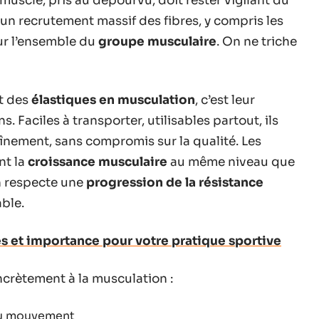
e muscle, pris au dépourvu, doit rester vigilant du
 un recrutement massif des fibres, y compris les
sur l’ensemble du
groupe musculaire
. On ne triche
êt des
élastiques en musculation
, c’est leur
s. Faciles à transporter, utilisables partout, ils
înement, sans compromis sur la qualité. Les
nt la
croissance musculaire
au même niveau que
on respecte une
progression de la résistance
ble.
es et importance pour votre pratique sportive
ncrètement à la musculation :
du mouvement