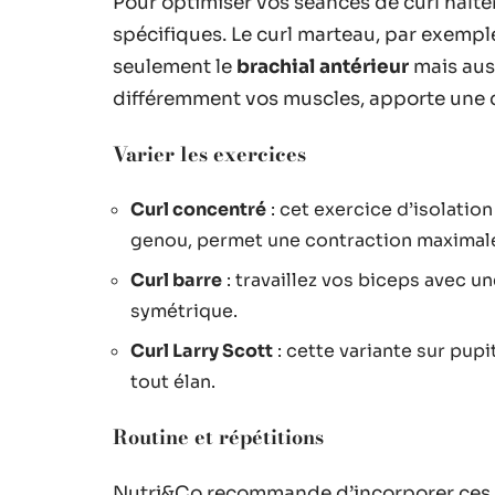
Pour optimiser vos séances de curl haltè
spécifiques. Le curl marteau, par exemple
seulement le
brachial antérieur
mais aus
différemment vos muscles, apporte une di
Varier les exercices
Curl concentré
: cet exercice d’isolation
genou, permet une contraction maximale
Curl barre
: travaillez vos biceps avec un
symétrique.
Curl Larry Scott
: cette variante sur pupi
tout élan.
Routine et répétitions
Nutri&Co recommande d’incorporer ces e