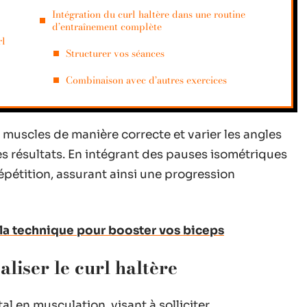
Intégration du curl haltère dans une routine
d’entraînement complète
rl
Structurer vos séances
Combinaison avec d’autres exercices
 muscles de manière correcte et varier les angles
s résultats. En intégrant des pauses isométriques
répétition, assurant ainsi une progression
z la technique pour booster vos biceps
liser le curl haltère
al en musculation, visant à solliciter