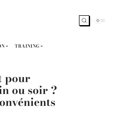
ON
TRAINING
t pour
in ou soir ?
convénients