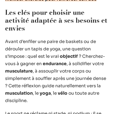
Les clés pour choisir une
activité adaptée à ses besoins et
envies
Avant d’enfiler une paire de baskets ou de
dérouler un tapis de yoga, une question
s’impose : quel est le vrai
objectif
? Cherchez-
vous à gagner en
endurance
, à solidifier votre
musculature
, à assouplir votre corps ou
simplement à souffler après une journée dense
? Cette réflexion guide naturellement vers la
musculation
, le
yoga
, le
vélo
ou toute autre
discipline.
Le sport ne réclame ni stade, ni podium : il se